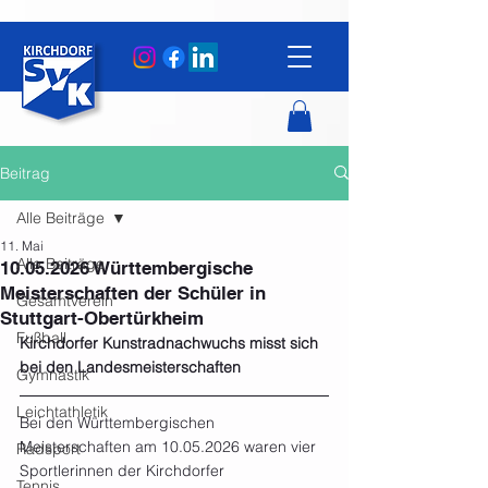
Beitrag
Alle Beiträge
11. Mai
Alle Beiträge
10.05.2026 Württembergische
Meisterschaften der Schüler in
Gesamtverein
Stuttgart-Obertürkheim
Fußball
Kirchdorfer Kunstradnachwuchs misst sich 
bei den Landesmeisterschaften
Gymnastik
Leichtathletik
Bei den Württembergischen 
Meisterschaften am 10.05.2026 waren vier 
Radsport
Sportlerinnen der Kirchdorfer 
Tennis