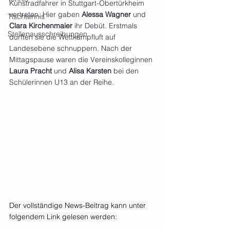
Kunstradfahrer in Stuttgart-Obertürkheim 
vertreten. Hier gaben 
Alessa Wagner
 und 
Tischtennis
Clara Kirchenmaier
 ihr Debüt. Erstmals 
Stellenausschreibungen
durften sie die Wettkampfluft auf 
Landesebene schnuppern. Nach der 
Mittagspause waren die Vereinskolleginnen 
Laura Pracht
 und 
Alisa Karsten
 bei den 
Schülerinnen U13 an der Reihe.
Der vollständige News-Beitrag kann unter 
folgendem Link gelesen werden: