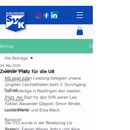
Beitrag
Alle Beiträge
24. Mai 2025
Alle Beiträge
Zweiter Platz für die U8
Mit einer tollen Leistung belegten unsere 
Gesamtverein
jüngsten Leichtathleten beim 2. Durchgang 
Fußball
der Kinderliga in Riedlingen den zweiten 
Platz. Am Start für den SVK waren Lea 
Gymnastik
Kobler, Alexander Göppel, Simon Binder, 
Leichtathletik
Lukas Wisner und Elisa Mack.
Radsport
Die U12 wurde in der Besetzung Lio 
Schmid, Fabian Wisner, Arthur und Alina 
Tennis