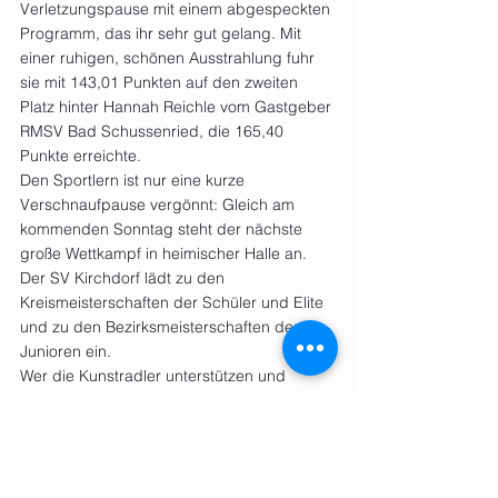
Verletzungspause mit einem abgespeckten 
Programm, das ihr sehr gut gelang. Mit 
einer ruhigen, schönen Ausstrahlung fuhr 
sie mit 143,01 Punkten auf den zweiten 
Platz hinter Hannah Reichle vom Gastgeber 
RMSV Bad Schussenried, die 165,40 
Punkte erreichte.
Den Sportlern ist nur eine kurze 
Verschnaufpause vergönnt: Gleich am 
kommenden Sonntag steht der nächste 
große Wettkampf in heimischer Halle an. 
Der SV Kirchdorf lädt zu den 
Kreismeisterschaften der Schüler und Elite 
und zu den Bezirksmeisterschaften der 
Junioren ein.
Wer die Kunstradler unterstützen und 
hochkarätigen Wettkampfsport erleben will, 
ist ab 10.45 Uhr herzlich nach Kirchdorf 
eingeladen. Neben einem reichhaltigen 
Mittagessen bietet der Verein ein super 