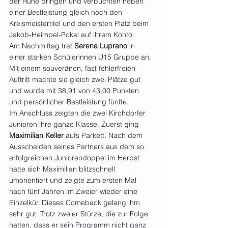
der Ruhe bringen und verbuchten neben 
einer Bestleistung gleich noch den 
Kreismeistertitel und den ersten Platz beim 
Jakob-Heimpel-Pokal auf ihrem Konto.
Am Nachmittag trat 
Serena Luprano
 in 
einer starken Schülerinnen U15 Gruppe an. 
Mit einem souveränen, fast fehlerfreien 
Auftritt machte sie gleich zwei Plätze gut 
und wurde mit 38,91 von 43,00 Punkten 
und persönlicher Bestleistung fünfte.
Im Anschluss zeigten die zwei Kirchdorfer 
Junioren ihre ganze Klasse. Zuerst ging 
Maximilian Keller
 aufs Parkett. Nach dem 
Ausscheiden seines Partners aus dem so 
erfolgreichen Juniorendoppel im Herbst 
hatte sich Maximilian blitzschnell 
umorientiert und zeigte zum ersten Mal 
nach fünf Jahren im Zweier wieder eine 
Einzelkür. Dieses Comeback gelang ihm 
sehr gut. Trotz zweier Stürze, die zur Folge 
hatten, dass er sein Programm nicht ganz 