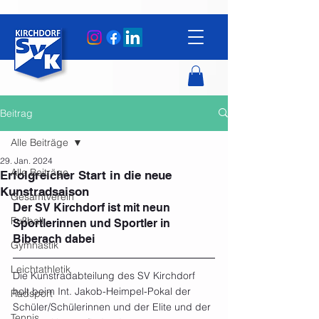
Beitrag
Alle Beiträge
29. Jan. 2024
Alle Beiträge
Erfolgreicher Start in die neue
Kunstradsaison
Gesamtverein
Der SV Kirchdorf ist mit neun 
Fußball
Sportlerinnen und Sportler in 
Biberach dabei
Gymnastik
Leichtathletik
Die Kunstradabteilung des SV Kirchdorf 
holt beim Int. Jakob-Heimpel-Pokal der 
Radsport
Schüler/Schülerinnen und der Elite und der 
Tennis