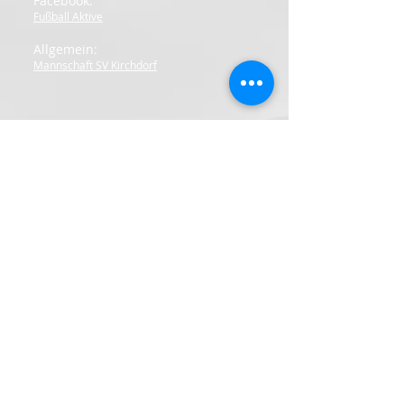
Facebook:
Fußball Aktive
Allgemein:
Mannschaft SV Kirchdorf
SV Kirchdorf/Iller e.V.
Akazienweg 2
88457 Kirchdorf
Kontakt:
E-Mail:
info@sportverein-kirchdorf.de
Impressum |
Datenschutz |
Cookie-Richtlinie |
Sitemap