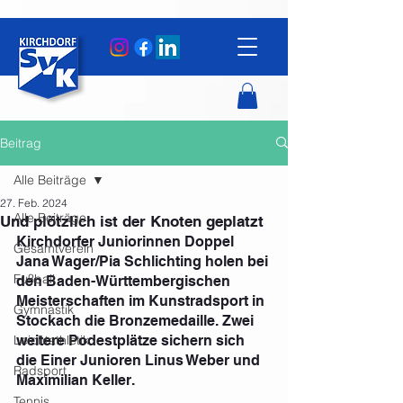
Beitrag
Alle Beiträge
27. Feb. 2024
Alle Beiträge
Und plötzlich ist der Knoten geplatzt
Kirchdorfer Juniorinnen Doppel 
Gesamtverein
Jana Wager/Pia Schlichting holen bei 
Fußball
den Baden-Württembergischen 
Meisterschaften im Kunstradsport in 
Gymnastik
Stockach die Bronzemedaille. Zwei 
Leichtathletik
weitere Podestplätze sichern sich 
die Einer Junioren Linus Weber und 
Radsport
Maximilian Keller.
Tennis