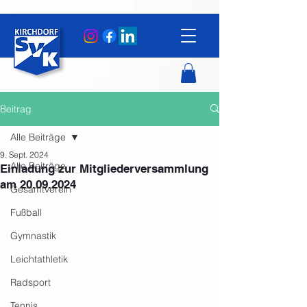
Beitrag
Alle Beiträge
9. Sept. 2024
Alle Beiträge
Einladung zur Mitgliederversammlung
am 20.09.2024
Gesamtverein
Fußball
Gymnastik
Leichtathletik
Radsport
Tennis