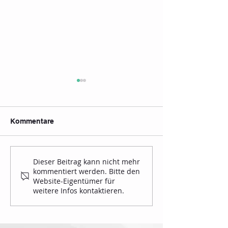
Kommentare
26.07.2026 Baden-
KILA-Finale in
Dieser Beitrag kann nicht mehr
kommentiert werden. Bitte den
Württembergische
Riedlingen
Website-Eigentümer für
Meisterschaft der Elite
weitere Infos kontaktieren.
in Mergelstetten